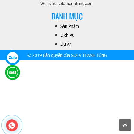
Website: sofathanhtung.com
DANH MỤC
Sản Phẩm
Dịch Vụ
Dự Án
© 2019 Bản quyền của SOFA THANH TÙNG
B